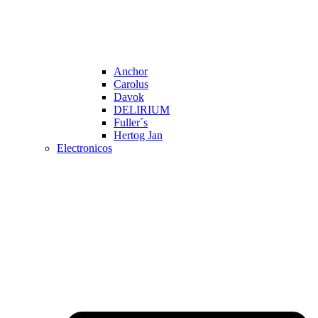
Anchor
Carolus
Davok
DELIRIUM
Fuller´s
Hertog Jan
Electronicos