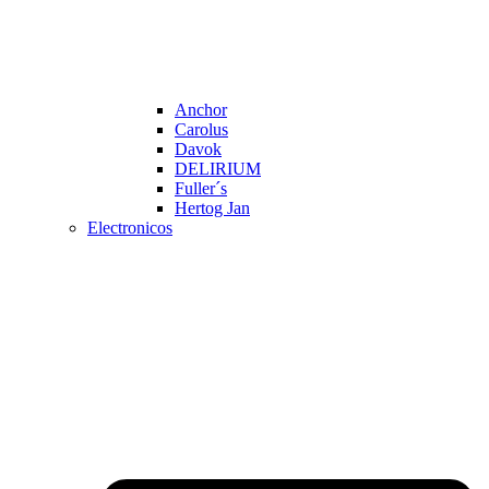
Anchor
Carolus
Davok
DELIRIUM
Fuller´s
Hertog Jan
Electronicos