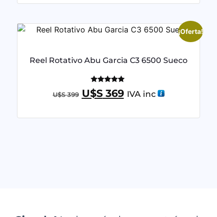
¡Oferta!
Reel Rotativo Abu Garcia C3 6500 Sueco
Valorado
U$S
369
IVA inc
U$S
399
con
5.00
de 5