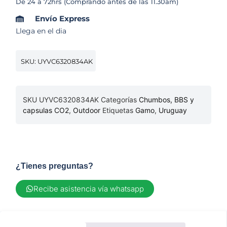
De 24 a 72hrs (Comprando antes de las 11.30am)
Envío Express
Llega en el dia
SKU: UYVC6320834AK
SKU
UYVC6320834AK
Categorías
Chumbos, BBS y
capsulas CO2
,
Outdoor
Etiquetas
Gamo
,
Uruguay
¿Tienes preguntas?
Recibe asistencia vía whatsapp