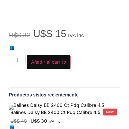
U$S
15
U$S
32
IVA inc
Añadir al carrito
Productos vistos recientemente
Balines Daisy BB 2400 Ct Pdq Calibre 4.5
Sale!
U$S
49
U$S
30
IVA inc