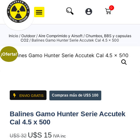
0
Inicio
/
Outdoor
/
Aire Comprimido y Airsoft
/
Chumbos, BBS y capsulas
CO2
/ Balines Gamo Hunter Serie Accutek Cal 4.5 x 500
¡Oferta!
Compras más de U$S 100
ENVIO GRATIS
Balines Gamo Hunter Serie Accutek
Cal 4.5 x 500
U$S
15
U$S
32
IVA inc