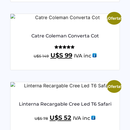
¡Oferta!
Catre Coleman Converta Cot
Valorado
U$S
99
IVA inc
U$S
149
con
5.00
de 5
¡Oferta!
Linterna Recargable Cree Led T6 Safari
U$S
52
IVA inc
U$S
78