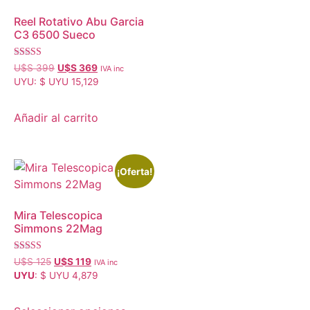
Reel Rotativo Abu Garcia
C3 6500 Sueco
Valorado con
U$S
399
U$S
369
IVA inc
5.00
UYU
:
$ UYU 15,129
de 5
Añadir al carrito
¡Oferta!
Mira Telescopica
Simmons 22Mag
Valorado con
U$S
125
U$S
119
IVA inc
5.00
UYU
:
$ UYU 4,879
de 5