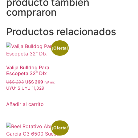
producto también
compraron
Productos relacionados
¡Oferta!
Valija Bulldog Para
Escopeta 32″ Dlx
U$S
293
U$S
269
IVA inc
UYU
:
$ UYU 11,029
Añadir al carrito
¡Oferta!