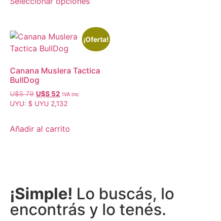
Seleccionar opciones
¡Oferta!
Canana Muslera Tactica
BullDog
U$S
79
U$S
52
IVA inc
UYU
:
$ UYU 2,132
Añadir al carrito
¡Simple!
Lo buscás, lo
encontrás y lo tenés.