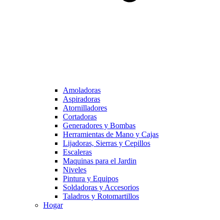
Amoladoras
Aspiradoras
Atornilladores
Cortadoras
Generadores y Bombas
Herramientas de Mano y Cajas
Lijadoras, Sierras y Cepillos
Escaleras
Maquinas para el Jardin
Niveles
Pintura y Equipos
Soldadoras y Accesorios
Taladros y Rotomartillos
Hogar