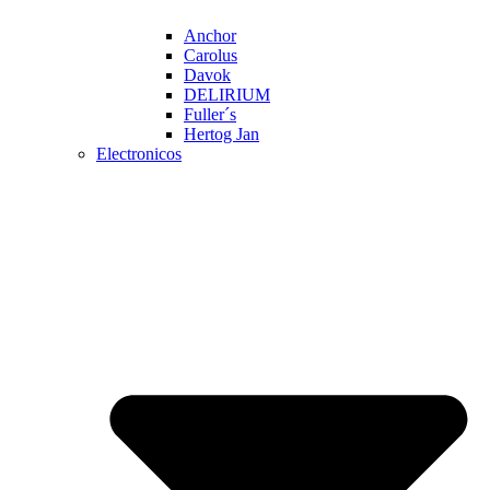
Anchor
Carolus
Davok
DELIRIUM
Fuller´s
Hertog Jan
Electronicos