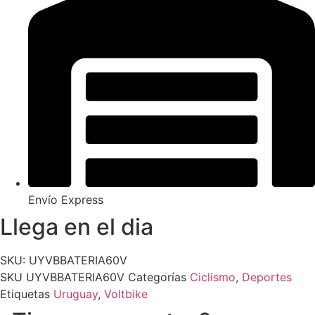
Envío Express
Llega en el dia
SKU: UYVBBATERIA60V
SKU
UYVBBATERIA60V
Categorías
Ciclismo
,
Deportes
Etiquetas
Uruguay
,
Voltbike