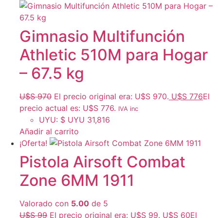
Gimnasio Multifunción
Athletic 510M para Hogar
– 67.5 kg
U$S
970
El precio original era: U$S 970.
U$S
776
El
precio actual es: U$S 776.
IVA inc
UYU
:
$ UYU 31,816
Añadir al carrito
¡Oferta!
Pistola Airsoft Combat
Zone 6MM 1911
Valorado con
5.00
de 5
U$S
99
El precio original era: U$S 99.
U$S
60
El