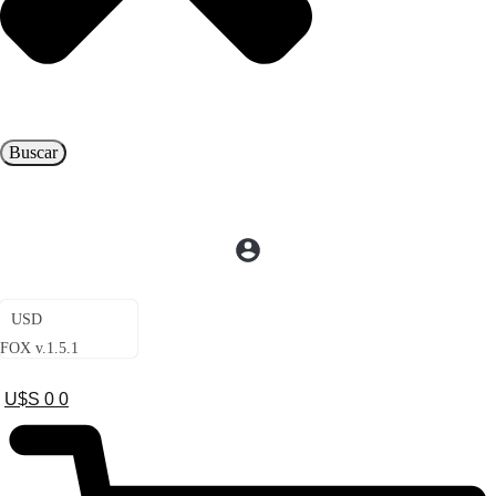
Buscar
USD
FOX v.1.5.1
U$S
0
0