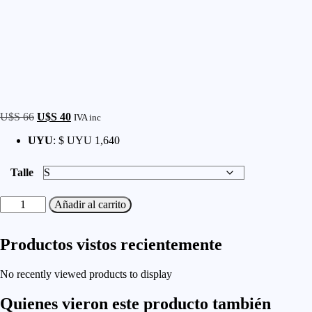
U$S
66
El
U$S
40
El
IVA inc
precio
precio
UYU
:
$ UYU 1,640
original
actual
era:
es:
U$S 66.
U$S 40.
Talle
Bermuda
Añadir al carrito
Rothco
Cargo
Short
Productos vistos recientemente
Combate
cantidad
No recently viewed products to display
Quienes vieron este producto también