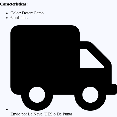
Short
Caracteristicas:
Combate
cantidad
Color: Desert Camo
6 bolsillos.
Envio por La Nave, UES o De Punta