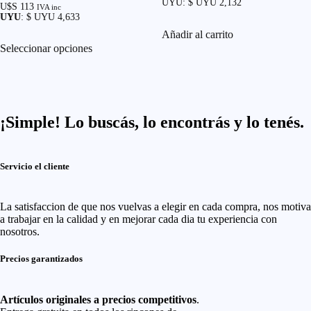
la
UYU
:
$ UYU 2,132
precio
precio
Valorado con
U$S
113
IVA inc
original
actual
página
5.00
UYU
:
$ UYU 4,633
era:
es:
de 5
de
Añadir al carrito
U$S 79.
U$S 52.
Este
producto
Seleccionar opciones
producto
tiene
múltiples
variantes.
Las
opciones
¡Simple!
Lo buscás, lo encontrás y lo tenés.
se
pueden
elegir
en
Servicio el cliente
la
página
de
La satisfaccion de que nos vuelvas a elegir en cada compra, nos motiva
producto
a trabajar en la calidad y en mejorar cada dia tu experiencia con
nosotros.
Precios garantizados
Artículos originales a precios competitivos
.