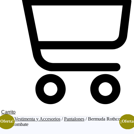
Carrito
Inicio
/
Vestimenta y Accesorios
/
Pantalones
/ Bermuda Rothco Cargo
¡Oferta!
¡Oferta
¡Oferta
¡Oferta
Short Combate