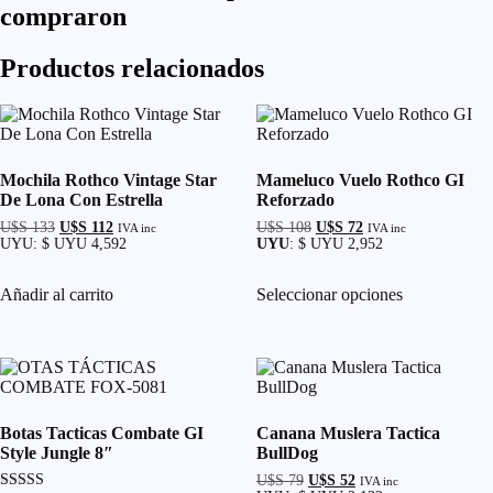
compraron
Productos relacionados
Mochila Rothco Vintage Star
Mameluco Vuelo Rothco GI
De Lona Con Estrella
Reforzado
U$S
133
El
U$S
112
El
U$S
108
El
U$S
72
El
IVA inc
IVA inc
UYU
:
$ UYU 4,592
precio
precio
UYU
:
$ UYU 2,952
precio
precio
original
actual
original
actual
Este
era:
es:
era:
es:
Añadir al carrito
Seleccionar opciones
U$S 133.
U$S 112.
U$S 108.
U$S 72.
producto
tiene
múltiples
variantes.
Las
opciones
se
Botas Tacticas Combate GI
Canana Muslera Tactica
pueden
Style Jungle 8″
BullDog
elegir
en
U$S
79
El
U$S
52
El
IVA inc