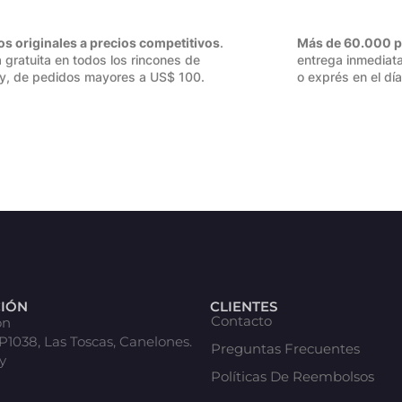
os originales a precios competitivos
.
Más de 60.000 p
 gratuita en todos los rincones de
entrega inmediata
y, de pedidos mayores a US$ 100.
o exprés en el día
CIÓN
CLIENTES
Contacto
ón
 P1038, Las Toscas, Canelones.
Preguntas Frecuentes
y
Políticas De Reembolsos