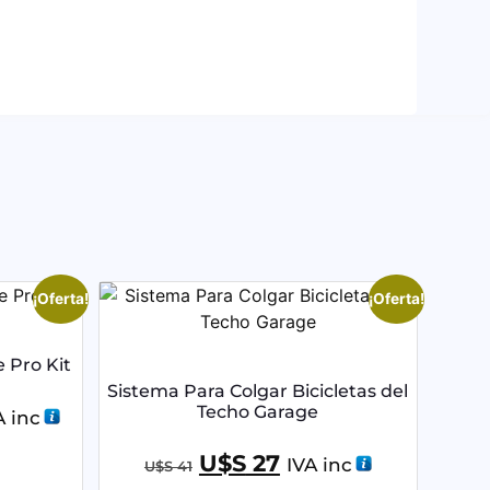
¡Oferta!
¡Oferta!
 Pro Kit
Sistema Para Colgar Bicicletas del
Techo Garage
A inc
U$S
27
IVA inc
U$S
41