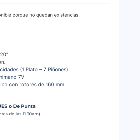
onible porque no quedan existencias.
20″.
n.
cidades (1 Plato – 7 Piñones)
himano 7V
co con rotores de 160 mm.
UES o De Punta
tes de las 11.30am)