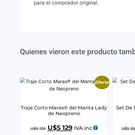
para el comprador original.
Quienes vieron este producto tam
¡Oferta!
Traje Corto Mares® del Manta Lady
Set De 
de Neopreno
U$S
129
IVA inc
U$S
135
U$S
35