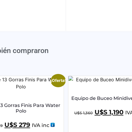
bién compraron
¡Oferta!
Equipo de Buceo Minidive
13 Gorras Finis Para Water
Polo
U$S
1,190
IV
U$S
1,360
U$S
279
IVA inc
9