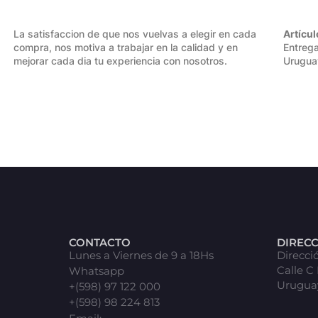
La satisfaccion de que nos vuelvas a elegir en cada
Artícul
compra, nos motiva a trabajar en la calidad y en
Entrega
mejorar cada dia tu experiencia con nosotros.
Urugua
CONTACTO
DIREC
Lunes a Viernes de 9 a 18Hs
Direcci
Calle C
Whatsapp
Urugua
+(598) 97 122 000
+(598) 98 224 813