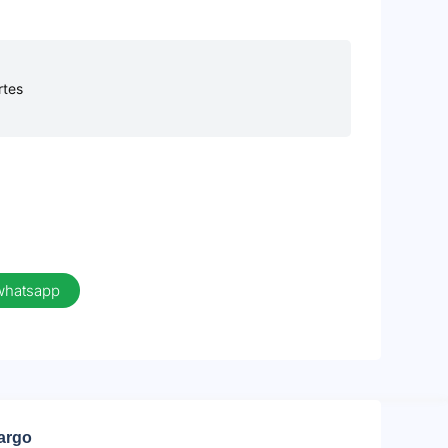
rtes
 whatsapp
cargo