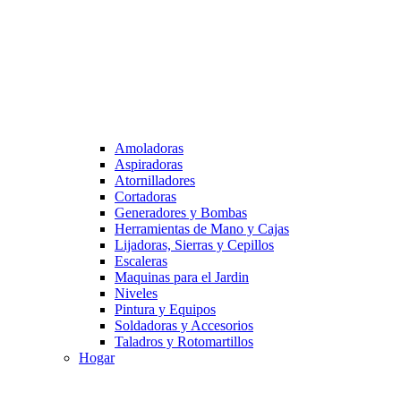
Amoladoras
Aspiradoras
Atornilladores
Cortadoras
Generadores y Bombas
Herramientas de Mano y Cajas
Lijadoras, Sierras y Cepillos
Escaleras
Maquinas para el Jardin
Niveles
Pintura y Equipos
Soldadoras y Accesorios
Taladros y Rotomartillos
Hogar