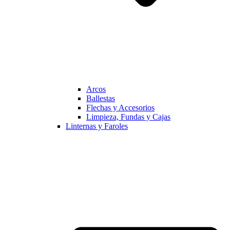
Arcos
Ballestas
Flechas y Accesorios
Limpieza, Fundas y Cajas
Linternas y Faroles