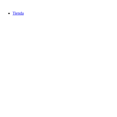
Ir
al
Tienda
contenido