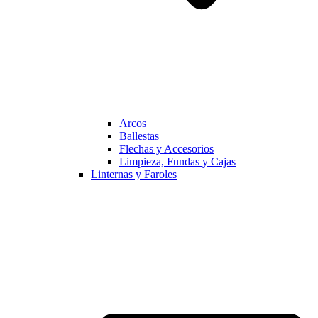
Arcos
Ballestas
Flechas y Accesorios
Limpieza, Fundas y Cajas
Linternas y Faroles