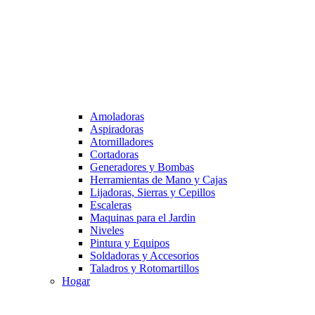
Amoladoras
Aspiradoras
Atornilladores
Cortadoras
Generadores y Bombas
Herramientas de Mano y Cajas
Lijadoras, Sierras y Cepillos
Escaleras
Maquinas para el Jardin
Niveles
Pintura y Equipos
Soldadoras y Accesorios
Taladros y Rotomartillos
Hogar