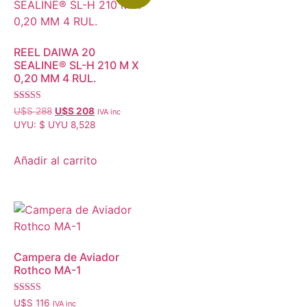
REEL DAIWA 20
SEALINE® SL-H 210 M X
0,20 MM 4 RUL.
Valorado
U$S
288
U$S
208
IVA inc
con
UYU
:
$ UYU 8,528
4.95
de 5
Añadir al carrito
Campera de Aviador
Rothco MA-1
Valorado con
U$S
116
IVA inc