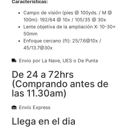
Características
:
Campo de visión (pies @ 100yds. / M @
100m): 192/64 @ 10x / 105/35 @ 30x
Lente objetiva de la ampliación X: 10-30x
50mm
Enfoque cercano (ft): 25/7.6@10x /
45/13.7@30x
Envio por La Nave, UES o De Punta
De 24 a 72hrs
(Comprando antes de
las 11.30am)
Envío Express
Llega en el dia