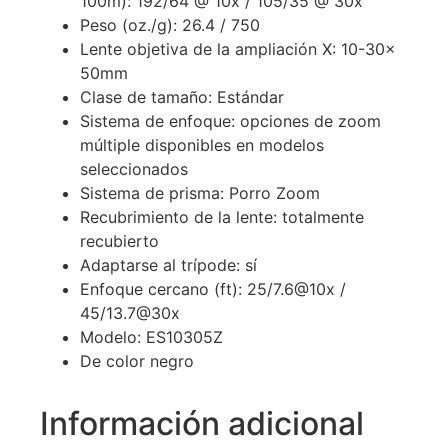
100m): 192/64 @ 10x / 105/35 @ 30x
Peso (oz./g): 26.4 / 750
Lente objetiva de la ampliación X: 10-30x
50mm
Clase de tamaño: Estándar
Sistema de enfoque: opciones de zoom
múltiple disponibles en modelos
seleccionados
Sistema de prisma: Porro Zoom
Recubrimiento de la lente: totalmente
recubierto
Adaptarse al trípode: sí
Enfoque cercano (ft): 25/7.6@10x /
45/13.7@30x
Modelo: ES10305Z
De color negro
Información adicional