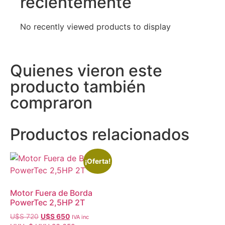
recientemente
No recently viewed products to display
Quienes vieron este
producto también
compraron
Productos relacionados
¡Oferta!
Motor Fuera de Borda
PowerTec 2,5HP 2T
U$S
720
U$S
650
IVA inc