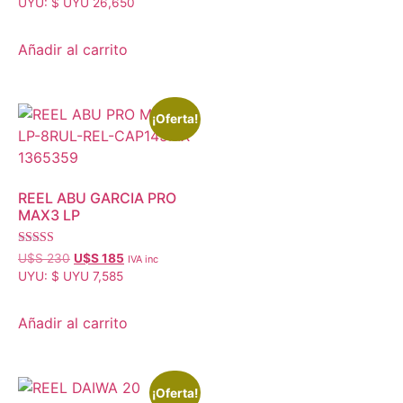
UYU
:
$ UYU 26,650
Añadir al carrito
¡Oferta!
REEL ABU GARCIA PRO
MAX3 LP
Valorado con
U$S
230
U$S
185
IVA inc
5.00
UYU
:
$ UYU 7,585
de 5
Añadir al carrito
¡Oferta!