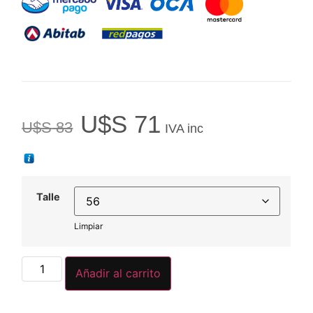
U$S
71
U$S
83
IVA inc
Talle
Limpiar
Añadir al carrito