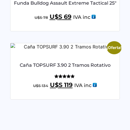
Funda Bulldog Assault Extreme Tactical 25″
U$S
69
IVA inc
U$S
78
¡Oferta!
Caña TOPSURF 3.90 2 Tramos Rotativo
Valorado
U$S
119
IVA inc
U$S
134
con
5.00
de 5