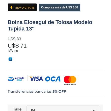
Compras más de U$S 100
ENVIO GRATIS
Boina Elosegui de Tolosa Modelo
Tupida 13″
U$S
83
U$S
71
IVA inc
Transferencias bancarias
5% OFF
Talle