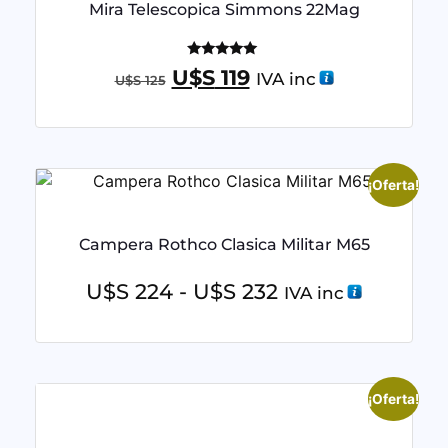
Mira Telescopica Simmons 22Mag
Valorado
U$S
119
IVA inc
U$S
125
con
5.00
de 5
¡Oferta!
Campera Rothco Clasica Militar M65
U$S
224
-
U$S
232
IVA inc
¡Oferta!