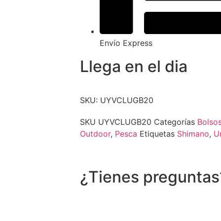
Envío Express
Llega en el dia
SKU: UYVCLUGB20
SKU
UYVCLUGB20
Categorías
Bolso
Outdoor
,
Pesca
Etiquetas
Shimano
,
U
¿Tienes preguntas
Recibe asistencia vía whatsapp