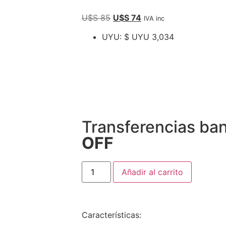
U$S
85
U$S
74
IVA inc
UYU
:
$ UYU 3,034
Transferencias ba
OFF
Añadir al carrito
Características: