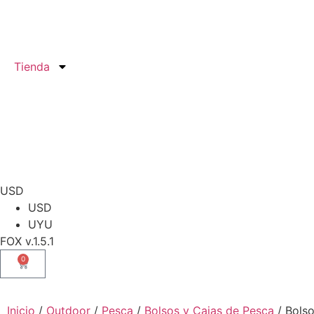
Tienda
USD
USD
UYU
FOX v.1.5.1
0
Inicio
/
Outdoor
/
Pesca
/
Bolsos y Cajas de Pesca
/ Bols