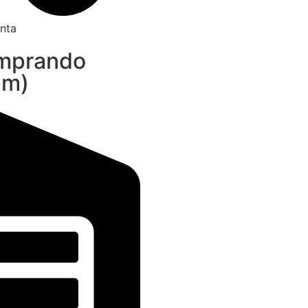
nta
omprando
am)