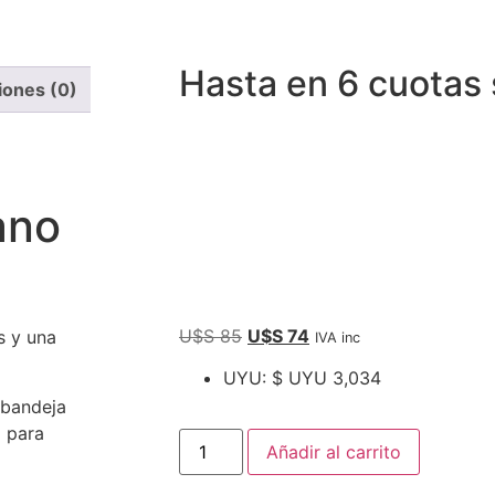
Hasta en 6 cuotas 
iones (0)
ano
U$S
85
U$S
74
s y una
IVA inc
UYU
:
$ UYU 3,034
 bandeja
a para
Añadir al carrito