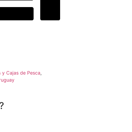
s y Cajas de Pesca
,
ruguay
?