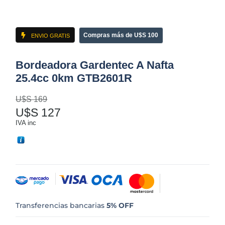
Compras más de U$S 100
ENVIO GRATIS
Bordeadora Gardentec A Nafta
25.4cc 0km GTB2601R
U$S
169
U$S
127
IVA inc
Transferencias bancarias
5% OFF