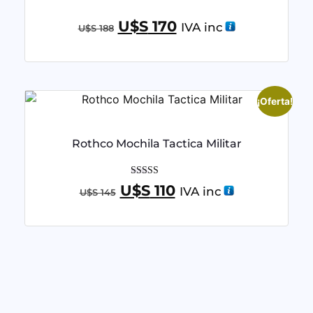
U$S
170
IVA inc
U$S
188
¡Oferta!
Rothco Mochila Tactica Militar
Valorado con
U$S
110
IVA inc
U$S
145
5.00
de 5