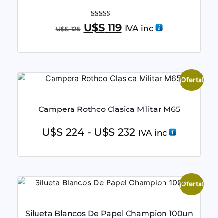
Valorado con
U$S
119
IVA inc
U$S
125
5.00
de 5
¡Oferta!
Campera Rothco Clasica Militar M65
U$S
224
-
U$S
232
IVA inc
¡Oferta!
Silueta Blancos De Papel Champion 100un