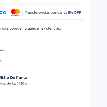
Transferencias bancarias
5% OFF
onible porque no quedan existencias.
cas
o
UES o De Punta
tes de las 11.30am)