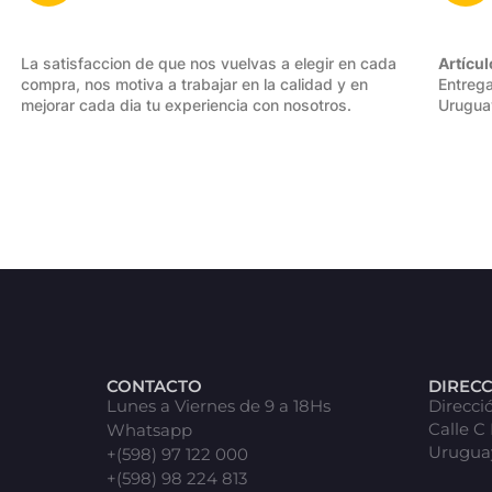
La satisfaccion de que nos vuelvas a elegir en cada
Artícul
compra, nos motiva a trabajar en la calidad y en
Entrega
mejorar cada dia tu experiencia con nosotros.
Urugua
CONTACTO
DIREC
Lunes a Viernes de 9 a 18Hs
Direcci
Calle C
Whatsapp
Urugua
+(598) 97 122 000
+(598) 98 224 813