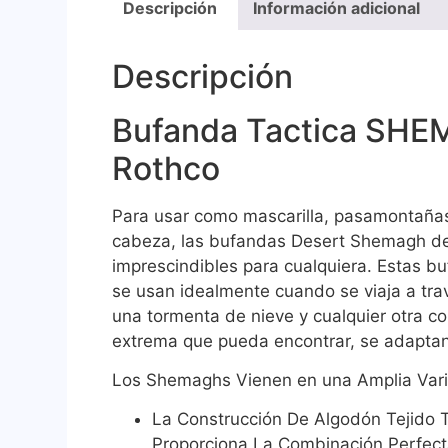
Descripción
Información adicional
Descripción
Bufanda Tactica SH
Rothco
Para usar como mascarilla, pasamontañas
cabeza, las bufandas Desert Shemagh d
imprescindibles para cualquiera. Estas bu
se usan idealmente cuando se viaja a tra
una tormenta de nieve y cualquier otra co
extrema que pueda encontrar, se adaptan
Los
Shemaghs
V
ienen en una Amplia
V
ar
La Construcción De Algodón Tejido T
Proporciona La Combinación Perfec