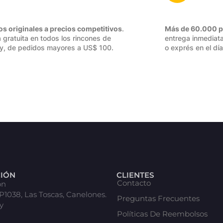
os originales a precios competitivos
.
Más de 60.000 p
 gratuita en todos los rincones de
entrega inmediata
y, de pedidos mayores a US$ 100.
o exprés en el día
CIÓN
CLIENTES
Contacto
ón
 P1038, Las Toscas, Canelones.
Preguntas Frecuentes
y
Políticas De Reembolsos