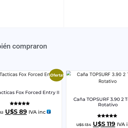
bién compraron
¡Oferta!
cticas Fox Forced Entry II
Caña TOPSURF 3.90 2 
Rotativo
Valorado
U$S
89
IVA inc
12
con
5.00
de 5
Valorado
U$S
119
IVA 
U$S
134
con