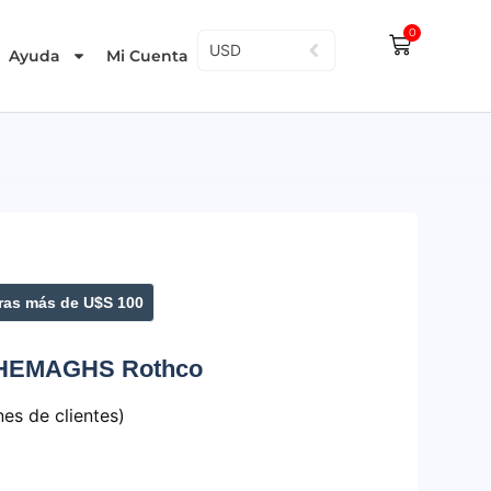
0
USD
Ayuda
Mi Cuenta
as más de U$S 100
 SHEMAGHS Rothco
es de clientes)