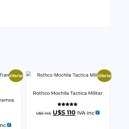
¡Oferta!
¡Oferta!
Rothco Mochila Tactica Militar
Tramos
Valorado
U$S
110
IVA inc
U$S
145
con
5.00
de 5
inc