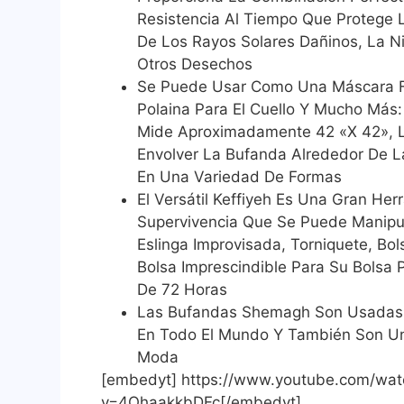
Resistencia Al Tiempo Que Protege 
De Los Rayos Solares Dañinos, La N
Otros Desechos
Se Puede Usar Como Una Máscara F
Polaina Para El Cuello Y Mucho Más:
Mide Aproximadamente 42 «X 42», L
Envolver La Bufanda Alrededor De L
En Una Variedad De Formas
El Versátil Keffiyeh Es Una Gran He
Supervivencia Que Se Puede Manipu
Eslinga Improvisada, Torniquete, B
Bolsa Imprescindible Para Su Bolsa 
De 72 Horas
Las Bufandas Shemagh Son Usadas P
En Todo El Mundo Y También Son Un
Moda
[embedyt] https://www.youtube.com/wat
v=4OhaakkbDFc[/embedyt]