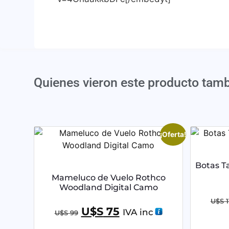
Quienes vieron este producto tam
¡Oferta!
Botas Ta
Mameluco de Vuelo Rothco
Woodland Digital Camo
U$S
1
U$S
75
IVA inc
U$S
99