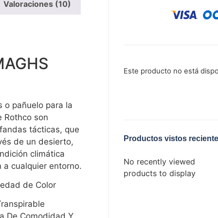
Valoraciones (10)
EMAGHS
Este producto no está disp
 o pañuelo para la
e Rothco son
fandas tácticas, que
Productos vistos recient
vés de un desierto,
ndición climática
No recently viewed
 a cualquier entorno.
products to display
iedad de Color
ranspirable
ta De Comodidad Y