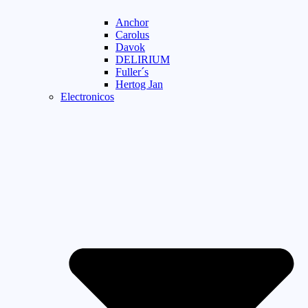
Anchor
Carolus
Davok
DELIRIUM
Fuller´s
Hertog Jan
Electronicos