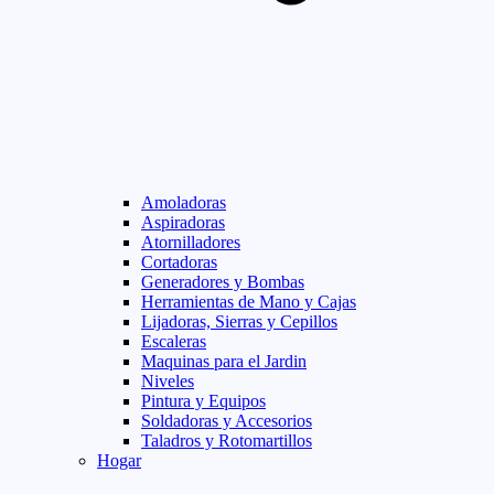
Amoladoras
Aspiradoras
Atornilladores
Cortadoras
Generadores y Bombas
Herramientas de Mano y Cajas
Lijadoras, Sierras y Cepillos
Escaleras
Maquinas para el Jardin
Niveles
Pintura y Equipos
Soldadoras y Accesorios
Taladros y Rotomartillos
Hogar