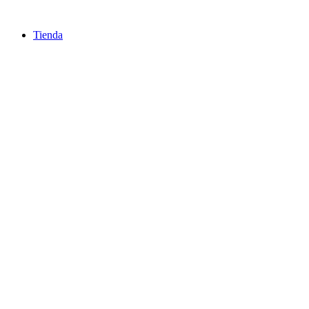
Ir
al
Tienda
contenido