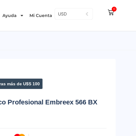
0
USD
Ayuda
Mi Cuenta
as más de U$S 100
co Profesional Embreex 566 BX