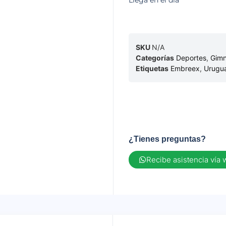
Llega en el dia
SKU
N/A
Categorías
Deportes
,
Gimn
Etiquetas
Embreex
,
Urugu
¿Tienes preguntas?
Recibe asistencia vía