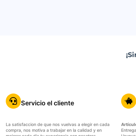
¡S
Servicio el cliente
La satisfaccion de que nos vuelvas a elegir en cada
Artícul
compra, nos motiva a trabajar en la calidad y en
Entrega
mejorar cada dia tu experiencia con nosotros.
Urugua