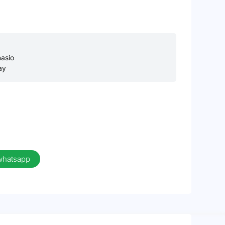
asio
ay
 whatsapp