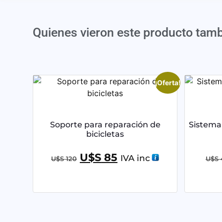
Quienes vieron este producto tam
¡Oferta!
Soporte para reparación de
Sistema 
bicicletas
U$S
85
IVA inc
U$S
120
U$S