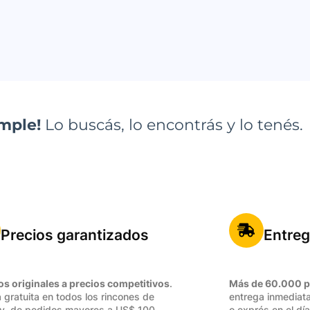
imple!
Lo buscás, lo encontrás y lo tenés.
Precios garantizados
Entreg
os originales a precios competitivos
.
Más de 60.000 p
 gratuita en todos los rincones de
entrega inmediata
y, de pedidos mayores a US$ 100.
o exprés en el día