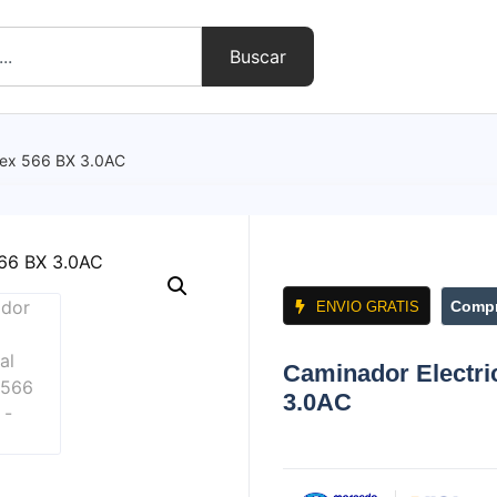
Buscar
reex 566 BX 3.0AC
Compr
ENVIO GRATIS
Caminador Electri
3.0AC