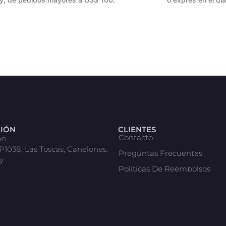
CIÓN
CLIENTES
Contacto
ón
 P1038, Las Toscas, Canelones.
Preguntas Frecuentes
y
Políticas De Reembolsos