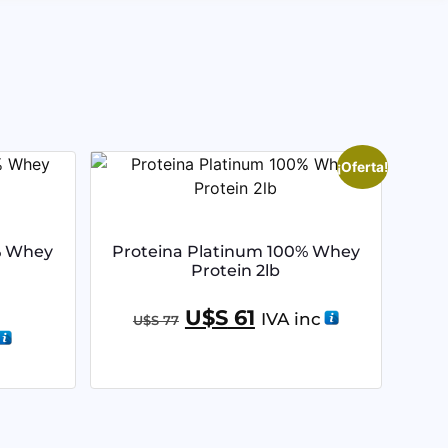
¡Oferta!
% Whey
Proteina Platinum 100% Whey
Protein 2lb
U$S
61
IVA inc
U$S
77