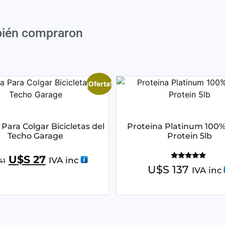
bién compraron
¡Oferta!
Para Colgar Bicicletas del
Proteina Platinum 100
Techo Garage
Protein 5lb
U$S
27
IVA inc
41
Valorado
U$S
137
IVA inc
con
5.00
de 5