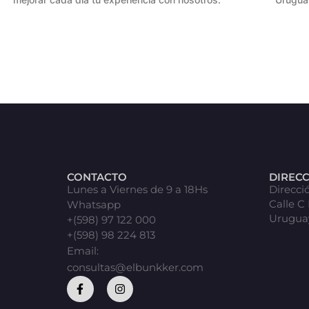
CONTACTO
DIREC
Lunes a Viernes de 9 a 18Hs
Direcci
Calle C
Whatsapp
Urugua
+(598) 97 122 000
+(598) 98 224 813
Email:
consultas@elbunkker.com