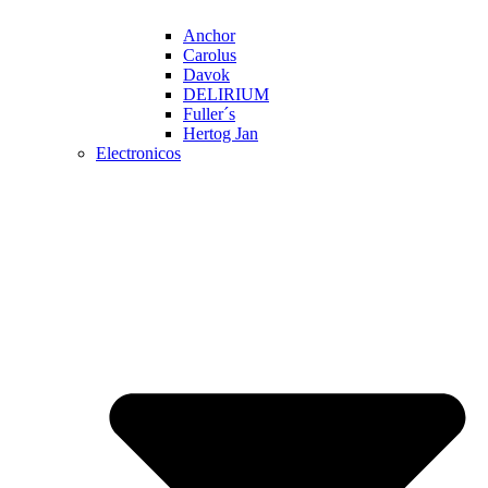
Anchor
Carolus
Davok
DELIRIUM
Fuller´s
Hertog Jan
Electronicos