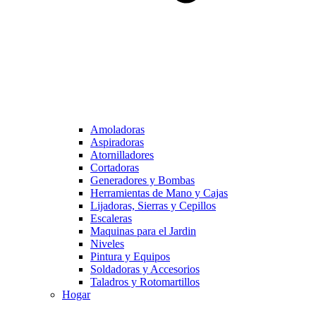
Amoladoras
Aspiradoras
Atornilladores
Cortadoras
Generadores y Bombas
Herramientas de Mano y Cajas
Lijadoras, Sierras y Cepillos
Escaleras
Maquinas para el Jardin
Niveles
Pintura y Equipos
Soldadoras y Accesorios
Taladros y Rotomartillos
Hogar