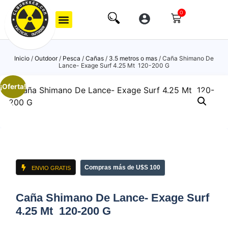
0
Inicio
/
Outdoor
/
Pesca
/
Cañas
/
3.5 metros o mas
/ Caña Shimano De
Lance- Exage Surf 4.25 Mt 120-200 G
¡Oferta!
Compras más de U$S 100
ENVIO GRATIS
Caña Shimano De Lance- Exage Surf
4.25 Mt 120-200 G