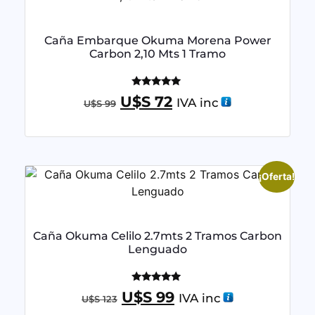
Caña Embarque Okuma Morena Power
Carbon 2,10 Mts 1 Tramo
Valorado
U$S
72
IVA inc
U$S
99
con
5.00
de 5
¡Oferta!
Caña Okuma Celilo 2.7mts 2 Tramos Carbon
Lenguado
Valorado
U$S
99
IVA inc
U$S
123
con
5.00