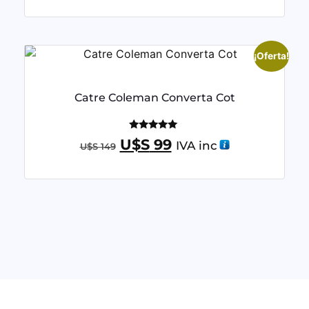
de 5
¡Oferta!
Catre Coleman Converta Cot
Valorado
U$S
99
IVA inc
U$S
149
con
5.00
de 5