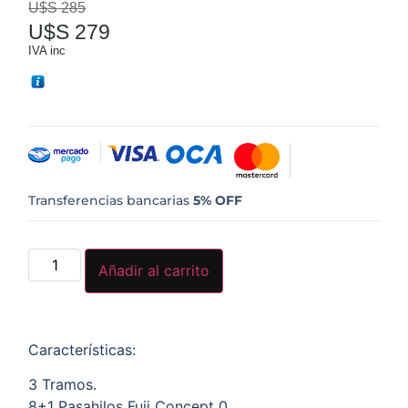
U$S
285
U$S
279
IVA inc
Transferencias bancarias
5% OFF
Añadir al carrito
Características:
3 Tramos.
8+1 Pasahilos Fuji Concept 0