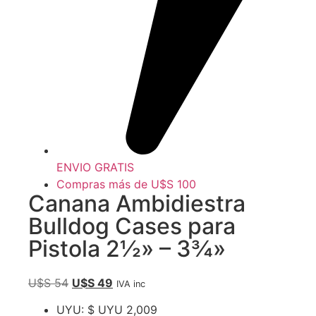
ENVIO GRATIS
Compras más de U$S 100
Canana Ambidiestra
Bulldog Cases para
Pistola 2½» – 3¾»
U$S
54
U$S
49
IVA inc
UYU
:
$ UYU 2,009