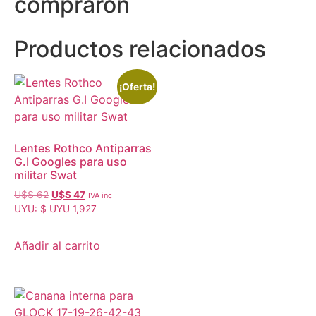
compraron
Productos relacionados
¡Oferta!
Lentes Rothco Antiparras
G.I Googles para uso
militar Swat
U$S
62
U$S
47
IVA inc
UYU
:
$ UYU 1,927
Añadir al carrito