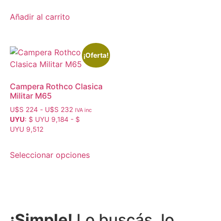
Añadir al carrito
¡Oferta!
Campera Rothco Clasica
Militar M65
U$S
224
-
U$S
232
IVA inc
UYU
:
$ UYU 9,184
-
$
UYU 9,512
Seleccionar opciones
¡Simple!
Lo buscás, lo