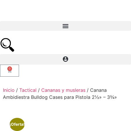
0
Inicio
/
Tactical
/
Cananas y musleras
/ Canana
Ambidiestra Bulldog Cases para Pistola 2½» – 3¾»
¡Oferta!