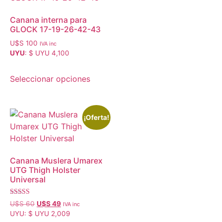
Canana interna para
GLOCK 17-19-26-42-43
U$S
100
IVA inc
UYU
:
$ UYU 4,100
Seleccionar opciones
¡Oferta!
Canana Muslera Umarex
UTG Thigh Holster
Universal
Valorado con
U$S
60
U$S
49
IVA inc
5.00
UYU
:
$ UYU 2,009
de 5