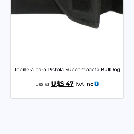
Tobillera para Pistola Subcompacta BullDog
U$S
47
IVA inc
U$S
53