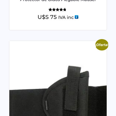
Valorado
U$S
75
IVA inc
con
4.50
de 5
¡Oferta!