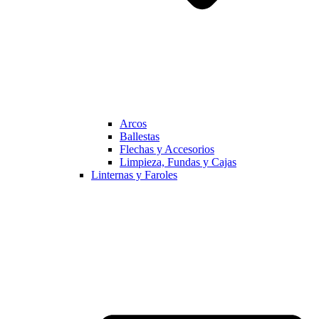
Arcos
Ballestas
Flechas y Accesorios
Limpieza, Fundas y Cajas
Linternas y Faroles