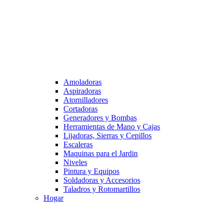
Amoladoras
Aspiradoras
Atornilladores
Cortadoras
Generadores y Bombas
Herramientas de Mano y Cajas
Lijadoras, Sierras y Cepillos
Escaleras
Maquinas para el Jardin
Niveles
Pintura y Equipos
Soldadoras y Accesorios
Taladros y Rotomartillos
Hogar