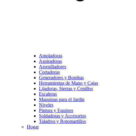
Amoladoras
Aspiradoras
Atornilladores
Cortadoras
Generadores y Bombas
Herramientas de Mano y Cajas
Lijadoras, Sierras y Cepillos
Escaleras
Maquinas para el Jardin
Niveles
Pintura y Equipos
Soldadoras y Accesorios
Taladros y Rotomartillos
Hogar