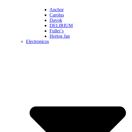
Anchor
Carolus
Davok
DELIRIUM
Fuller´s
Hertog Jan
Electronicos