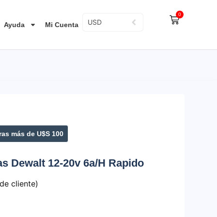
0
USD
Ayuda
Mi Cuenta
as más de U$S 100
as Dewalt 12-20v 6a/H Rapido
de cliente)