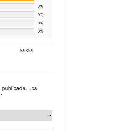
0%
0%
0%
0%
Valorado
con
5
de 5
á publicada.
Los
n
*