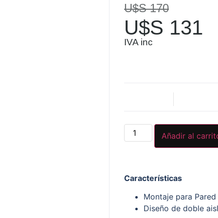
valoración de
U$S
170
un cliente
U$S
131
IVA inc
Añadir al carrit
Características
Montaje para Pared
Diseño de doble ais