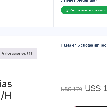
¿Tienes preguntas?
Recibe asistencia vía 
Hasta en 6 cuotas sin re
Valoraciones (1)
ias
U$S
1
U$S
170
a/H