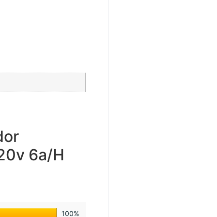
dor
-20v 6a/H
100%