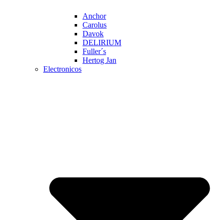
Anchor
Carolus
Davok
DELIRIUM
Fuller´s
Hertog Jan
Electronicos