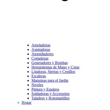
Amoladoras
Aspiradoras
Atornilladores
Cortadoras
Generadores y Bombas
Herramientas de Mano y Cajas
Lijadoras, Sierras y Cepillos
Escaleras
Maquinas para el Jardin
Niveles
Pintura y Equipos
Soldadoras y Accesorios
Taladros y Rotomartillos
Hogar