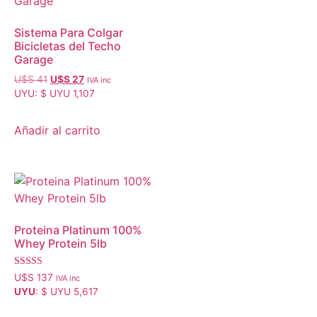
Sistema Para Colgar
Bicicletas del Techo
Garage
U$S
41
U$S
27
IVA inc
UYU
:
$ UYU 1,107
Añadir al carrito
Proteina Platinum 100%
Whey Protein 5lb
Valorado con
U$S
137
IVA inc
5.00
UYU
:
$ UYU 5,617
de 5