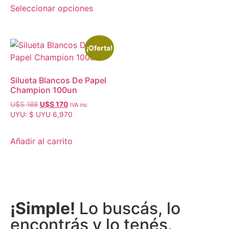
Seleccionar opciones
¡Oferta!
Silueta Blancos De Papel
Champion 100un
U$S
188
U$S
170
IVA inc
UYU
:
$ UYU 6,970
Añadir al carrito
¡Simple!
Lo buscás, lo
encontrás y lo tenés.