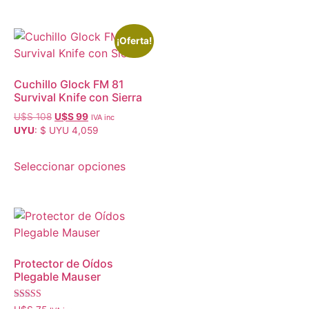
¡Oferta!
Cuchillo Glock FM 81
Survival Knife con Sierra
U$S
108
U$S
99
IVA inc
UYU
:
$ UYU 4,059
Seleccionar opciones
Protector de Oídos
Plegable Mauser
Valorado