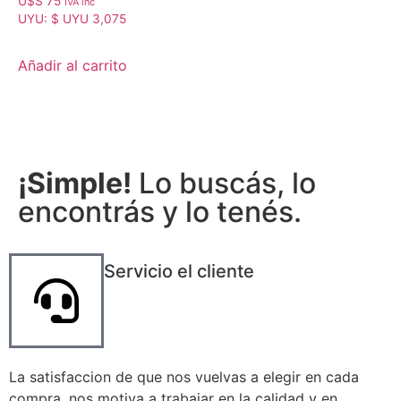
U$S
75
IVA inc
con
UYU
:
$ UYU 3,075
4.50
de 5
Añadir al carrito
¡Simple!
Lo buscás, lo
encontrás y lo tenés.
Servicio el cliente
La satisfaccion de que nos vuelvas a elegir en cada
compra, nos motiva a trabajar en la calidad y en