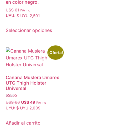
en color negro.
U$S
61
IVA inc
UYU
:
$ UYU 2,501
Seleccionar opciones
¡Oferta!
Canana Muslera Umarex
UTG Thigh Holster
Universal
Valorado con
U$S
60
U$S
49
IVA inc
5.00
UYU
:
$ UYU 2,009
de 5
Añadir al carrito