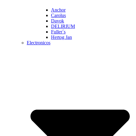
Anchor
Carolus
Davok
DELIRIUM
Fuller´s
Hertog Jan
Electronicos