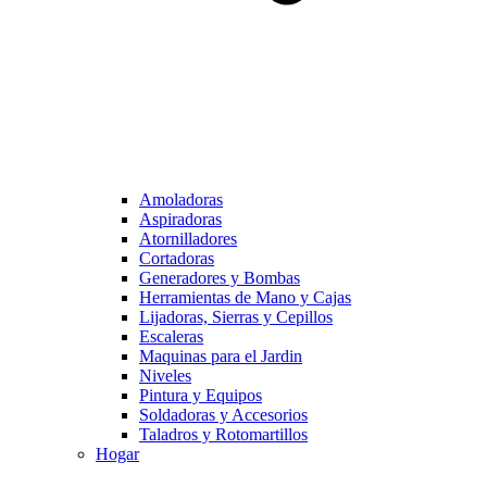
Amoladoras
Aspiradoras
Atornilladores
Cortadoras
Generadores y Bombas
Herramientas de Mano y Cajas
Lijadoras, Sierras y Cepillos
Escaleras
Maquinas para el Jardin
Niveles
Pintura y Equipos
Soldadoras y Accesorios
Taladros y Rotomartillos
Hogar