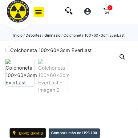
0
Inicio
/
Deportes
/
Gimnasio
/ Colchoneta 100x60x3cm EverLast
Compras más de U$S 100
ENVIO GRATIS