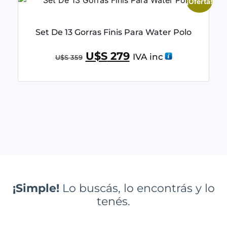
¡Oferta!
Set De 13 Gorras Finis Para Water Polo
U$S
279
IVA inc
U$S
359
¡Simple!
Lo buscás, lo encontrás y lo
tenés.