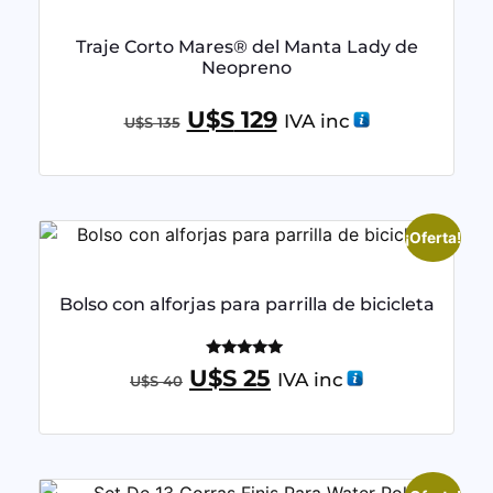
Traje Corto Mares® del Manta Lady de
Neopreno
U$S
129
IVA inc
U$S
135
¡Oferta!
Bolso con alforjas para parrilla de bicicleta
Valorado
U$S
25
IVA inc
U$S
40
con
5.00
de 5