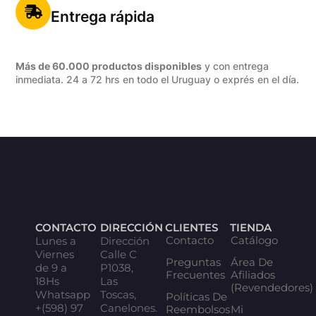
Entrega rápida
Más de 60.000 productos disponibles
y con entrega
inmediata. 24 a 72 hrs en todo el Uruguay o exprés en el día.
CONTACTO
DIRECCIÓN
CLIENTES
TIENDA
Contacto
Catálogo
Lunes a
Dirección
Viernes
Calle C
Preguntas
Área De
de 9 a
P1038,
Frecuentes
Afiliados
18Hs
Las
(Revendedores)
Whatsapp
Toscas,
Políticas De
+(598) 97
Canelones.
Reembolsos
Mi