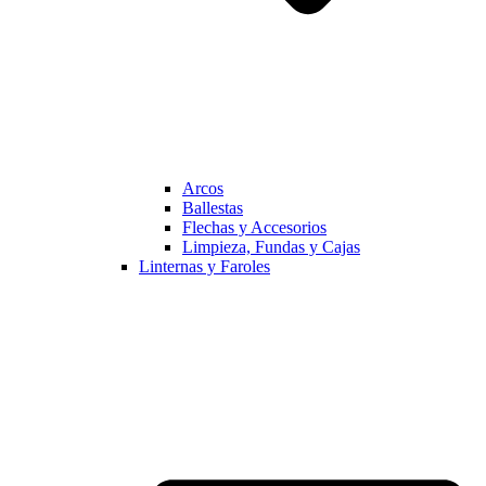
Arcos
Ballestas
Flechas y Accesorios
Limpieza, Fundas y Cajas
Linternas y Faroles