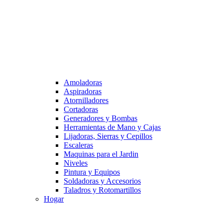
Amoladoras
Aspiradoras
Atornilladores
Cortadoras
Generadores y Bombas
Herramientas de Mano y Cajas
Lijadoras, Sierras y Cepillos
Escaleras
Maquinas para el Jardin
Niveles
Pintura y Equipos
Soldadoras y Accesorios
Taladros y Rotomartillos
Hogar