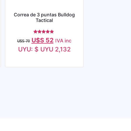
Correa de 3 puntas Bulldog
Tactical
Valorado
U$S
52
IVA inc
U$S
70
con
5.00
UYU
:
$ UYU 2,132
de 5