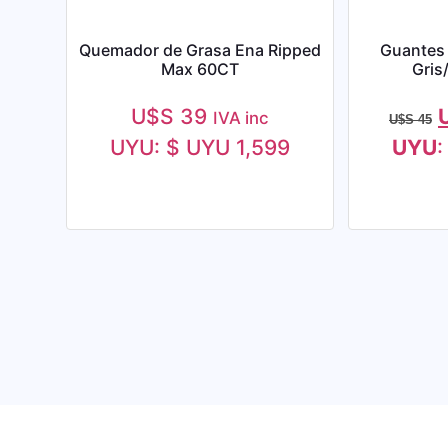
Quemador de Grasa Ena Ripped
Guantes
Max 60CT
Gris
U$S
39
IVA inc
U$S
45
UYU
:
$ UYU 1,599
UYU