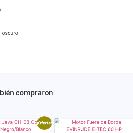
o
e oscuro
mbién compraron
¡Oferta!