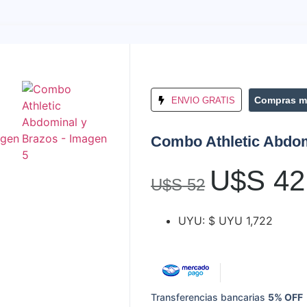
Compras m
ENVIO GRATIS
Combo Athletic Abdom
U$S
42
U$S
52
UYU
:
$ UYU 1,722
Transferencias bancarias
5% OFF