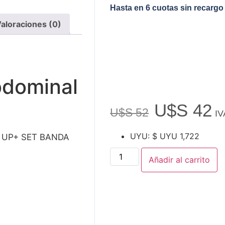
Hasta en 6 cuotas sin recargo
aloraciones (0)
bdominal
U$S
42
U$S
52
IV
UYU
:
$ UYU 1,722
UP+ SET BANDA
Añadir al carrito