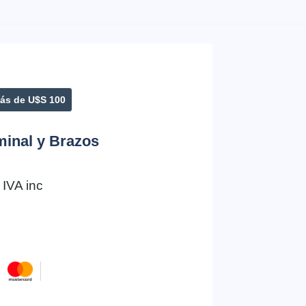
ás de U$S 100
inal y Brazos
IVA inc