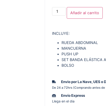
Añadir al carrito
INCLUYE:
RUEDA ABDOMINAL
MANCUERNA
PUSH UP
SET BANDA ELÁSTICA 
BOLSO
Envio por La Nave, UES o 
De 24 a 72hrs (Comprando antes de 
Envío Express
Llega en el dia