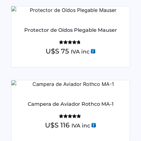
Protector de Oídos Plegable Mauser
Valorado
U$S
75
IVA inc
con
4.50
de 5
Campera de Aviador Rothco MA-1
Valorado
U$S
116
IVA inc
con
5.00
de 5