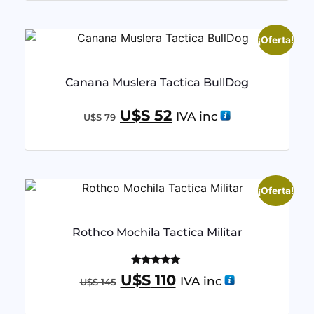
¡Oferta!
Canana Muslera Tactica BullDog
U$S
52
IVA inc
U$S
79
¡Oferta!
Rothco Mochila Tactica Militar
Valorado
U$S
110
IVA inc
U$S
145
con
5.00
de 5