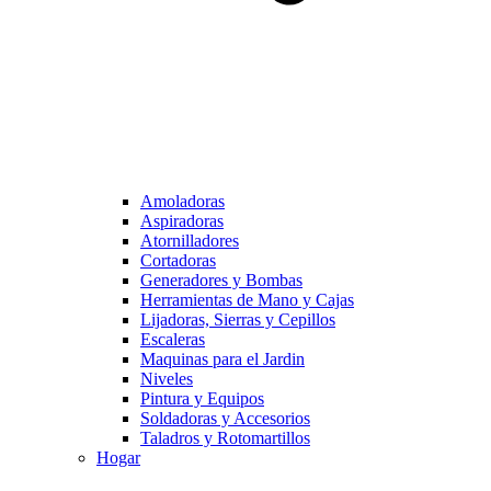
Amoladoras
Aspiradoras
Atornilladores
Cortadoras
Generadores y Bombas
Herramientas de Mano y Cajas
Lijadoras, Sierras y Cepillos
Escaleras
Maquinas para el Jardin
Niveles
Pintura y Equipos
Soldadoras y Accesorios
Taladros y Rotomartillos
Hogar