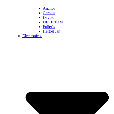
Anchor
Carolus
Davok
DELIRIUM
Fuller´s
Hertog Jan
Electronicos