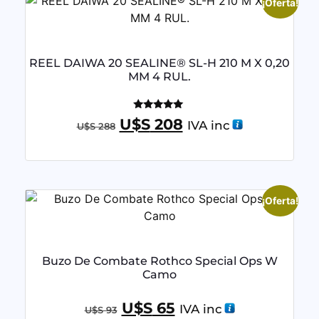
¡Oferta!
REEL DAIWA 20 SEALINE® SL-H 210 M X 0,20
MM 4 RUL.
Valorado
U$S
208
IVA inc
U$S
288
con
4.95
de 5
¡Oferta!
Buzo De Combate Rothco Special Ops W
Camo
U$S
65
IVA inc
U$S
93