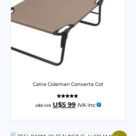
Catre Coleman Converta Cot
Valorado
U$S
99
IVA inc
U$S
149
con
5.00
de 5