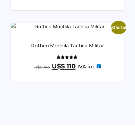
¡Oferta!
Rothco Mochila Tactica Militar
Valorado
U$S
110
IVA inc
U$S
145
con
5.00
de 5