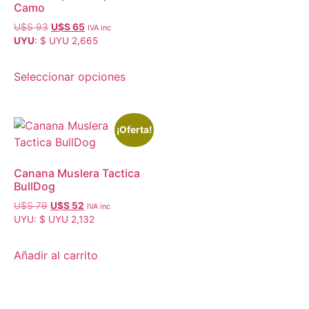
Camo
U$S
93
U$S
65
IVA inc
UYU
:
$ UYU 2,665
Seleccionar opciones
¡Oferta!
Canana Muslera Tactica
BullDog
U$S
79
U$S
52
IVA inc
UYU
:
$ UYU 2,132
Añadir al carrito