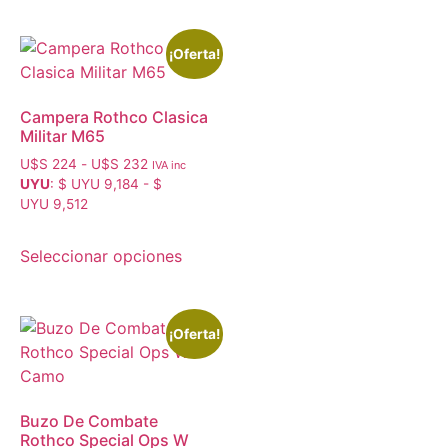
¡Oferta!
Campera Rothco Clasica
Militar M65
U$S
224
-
U$S
232
IVA inc
UYU
:
$ UYU 9,184
-
$
UYU 9,512
Seleccionar opciones
¡Oferta!
Buzo De Combate
Rothco Special Ops W