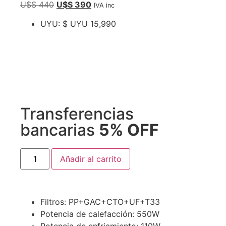
U$S
440
U$S
390
IVA inc
UYU
:
$ UYU 15,990
Transferencias
bancarias
5% OFF
Añadir al carrito
Filtros: PP+GAC+CTO+UF+T33
Potencia de calefacción: 550W
Potencia de enfriamiento: 110W