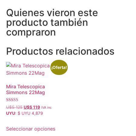
Quienes vieron este
producto también
compraron
Productos relacionados
¡Oferta!
Mira Telescopica
Simmons 22Mag
Valorado con
U$S
125
U$S
119
IVA inc
5.00
UYU
:
$ UYU 4,879
de 5
Seleccionar opciones