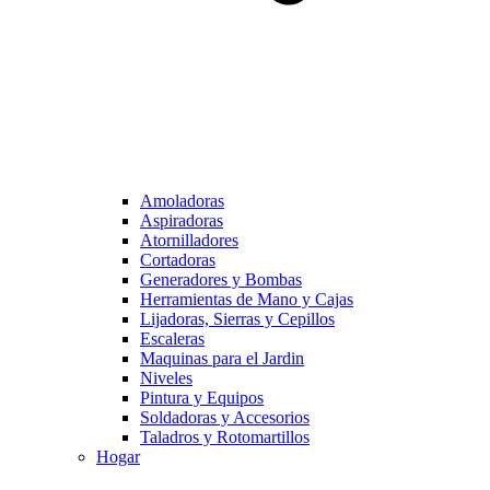
Amoladoras
Aspiradoras
Atornilladores
Cortadoras
Generadores y Bombas
Herramientas de Mano y Cajas
Lijadoras, Sierras y Cepillos
Escaleras
Maquinas para el Jardin
Niveles
Pintura y Equipos
Soldadoras y Accesorios
Taladros y Rotomartillos
Hogar