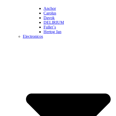
Anchor
Carolus
Davok
DELIRIUM
Fuller´s
Hertog Jan
Electronicos