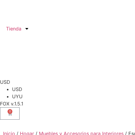
Tienda
USD
USD
UYU
FOX v.1.5.1
0
Inicio
/
Hogar
/
Muebles y Accesorios para Interiores
/ Es