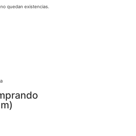
 no quedan existencias.
ta
omprando
am)