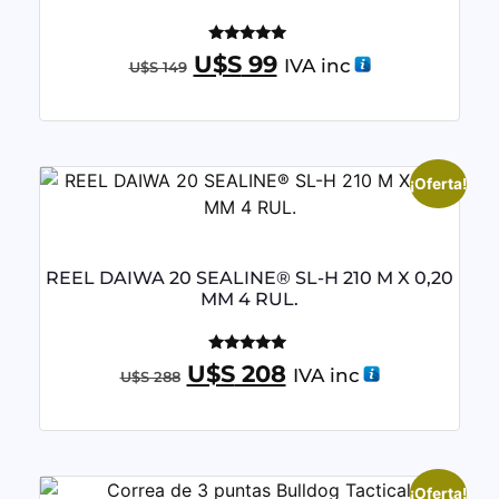
Valorado
U$S
99
IVA inc
U$S
149
con
5.00
de 5
¡Oferta!
REEL DAIWA 20 SEALINE® SL-H 210 M X 0,20
MM 4 RUL.
Valorado
U$S
208
IVA inc
U$S
288
con
4.95
de 5
¡Oferta!