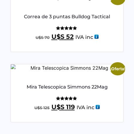
Correa de 3 puntas Bulldog Tactical
Valorado
U$S
52
IVA inc
U$S
70
con
5.00
de 5
¡Oferta!
Mira Telescopica Simmons 22Mag
Valorado
U$S
119
IVA inc
U$S
125
con
5.00
de 5