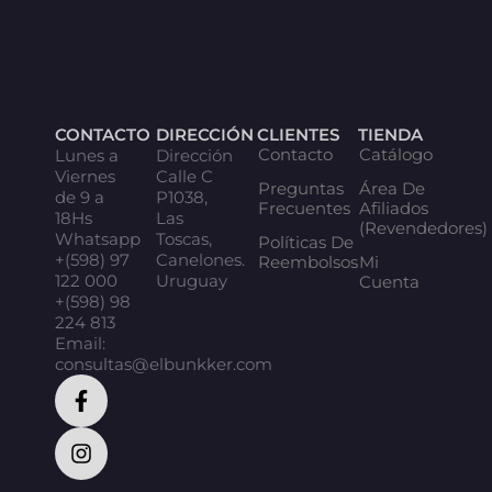
CONTACTO
DIRECCIÓN
CLIENTES
TIENDA
Contacto
Catálogo
Lunes a
Dirección
Viernes
Calle C
Preguntas
Área De
de 9 a
P1038,
Frecuentes
Afiliados
18Hs
Las
(Revendedores)
Whatsapp
Toscas,
Políticas De
+(598) 97
Canelones.
Reembolsos
Mi
122 000
Uruguay
Cuenta
+(598) 98
224 813
Email:
consultas@elbunkker.com