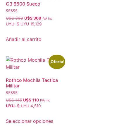
C3 6500 Sueco
Valorado con
U$S
399
U$S
369
IVA inc
5.00
UYU
:
$ UYU 15,129
de 5
Añadir al carrito
¡Oferta!
Rothco Mochila Tactica
Militar
Valorado con
U$S
145
U$S
110
IVA inc
5.00
UYU
:
$ UYU 4,510
de 5
Seleccionar opciones