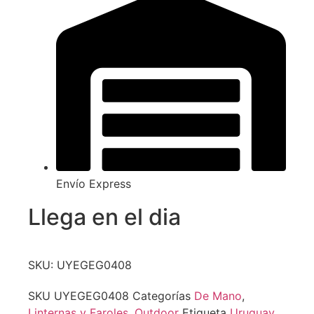
Envío Express
Llega en el dia
SKU: UYEGEG0408
SKU
UYEGEG0408
Categorías
De Mano
,
Linternas y Faroles
,
Outdoor
Etiqueta
Uruguay