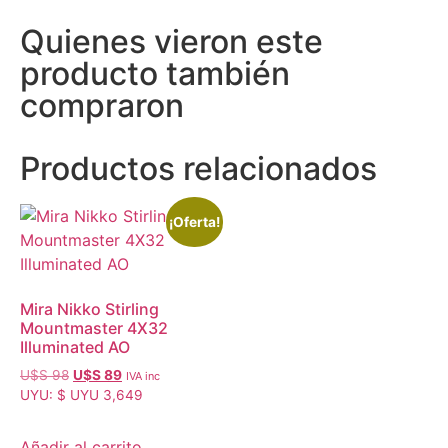
Quienes vieron este
producto también
compraron
Productos relacionados
¡Oferta!
Mira Nikko Stirling
Mountmaster 4X32
Illuminated AO
U$S
98
U$S
89
IVA inc
UYU
:
$ UYU 3,649
Añadir al carrito