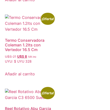
¡Oferta!
Termo Conservadora
Coleman 1.2lts con
Vertedor 16.5 Cm
U$S
21
U$S
8
IVA inc
UYU
:
$ UYU 328
Añadir al carrito
¡Oferta!
Reel Rotativo Abu Garcia