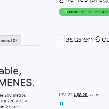
Recibe asistencia vía wha
Hasta en 6 c
iones (0)
able,
UMENES.
U$S
37
U$S
29
de 200 metros
IVA inc
le a 220 y 12 V.
nuo 2 horas.