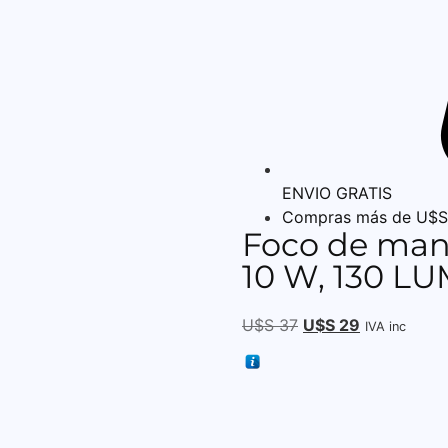
ENVIO GRATIS
Compras más de U$S
Foco de man
10 W, 130 L
U$S
37
U$S
29
IVA inc