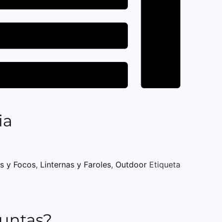
ia
es y Focos
,
Linternas y Faroles
,
Outdoor
Etiqueta
guntas?