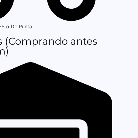
ES o De Punta
rs (Comprando antes
m)