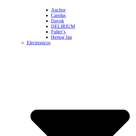
Anchor
Carolus
Davok
DELIRIUM
Fuller´s
Hertog Jan
Electronicos