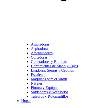
Amoladoras
Aspiradoras
Atornilladores
Cortadoras
Generadores y Bombas
Herramientas de Mano y Cajas
Lijadoras, Sierras y Cepillos
Escaleras
Maquinas para el Jardin
Niveles
Pintura y Equipos
Soldadoras y Accesorios
Taladros y Rotomartillos
Hogar