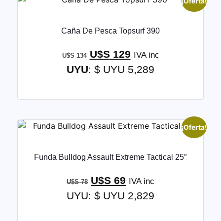
¡Oferta!
Caña De Pesca Topsurf 390
U$S
129
IVA inc
U$S
134
UYU
:
$ UYU 5,289
¡Oferta!
Funda Bulldog Assault Extreme Tactical 25″
U$S
69
IVA inc
U$S
78
UYU
:
$ UYU 2,829