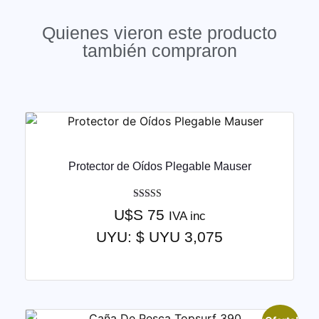
Quienes vieron este producto
también compraron
Protector de Oídos Plegable Mauser
Valorado
U$S
75
IVA inc
con
4.50
UYU
:
$ UYU 3,075
de 5