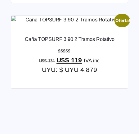
¡Oferta!
Caña TOPSURF 3.90 2 Tramos Rotativo
Valorado con
U$S
119
IVA inc
U$S
134
5.00
de 5
UYU
:
$ UYU 4,879