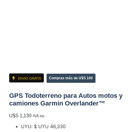
Compras más de U$S 100
ENVIO GRATIS
GPS Todoterreno para Autos motos y
camiones Garmin Overlander™
U$S
1,130
IVA inc
UYU
:
$ UYU 46,330