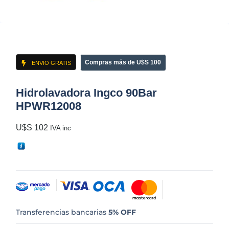
Compras más de U$S 100
ENVIO GRATIS
Hidrolavadora Ingco 90Bar
HPWR12008
U$S
102
IVA inc
Transferencias bancarias
5% OFF