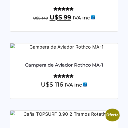
Valorado
U$S
99
IVA inc
U$S
149
con
5.00
de 5
Campera de Aviador Rothco MA-1
Valorado
U$S
116
IVA inc
con
5.00
de 5
¡Oferta!