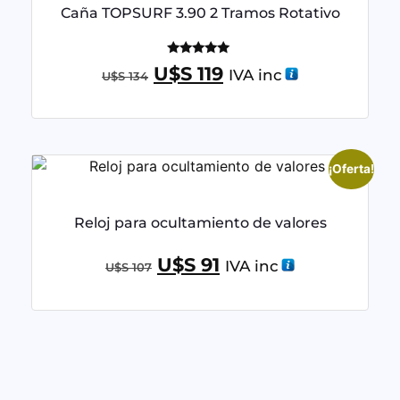
Caña TOPSURF 3.90 2 Tramos Rotativo
Valorado
U$S
119
IVA inc
U$S
134
con
5.00
de 5
¡Oferta!
Reloj para ocultamiento de valores
U$S
91
IVA inc
U$S
107