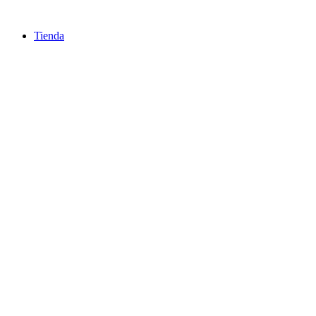
Ir
al
Tienda
contenido