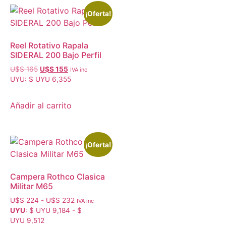
¡Oferta!
Reel Rotativo Rapala
SIDERAL 200 Bajo Perfil
U$S
165
U$S
155
IVA inc
UYU
:
$ UYU 6,355
Añadir al carrito
¡Oferta!
Campera Rothco Clasica
Militar M65
U$S
224
-
U$S
232
IVA inc
UYU
:
$ UYU 9,184
-
$
UYU 9,512