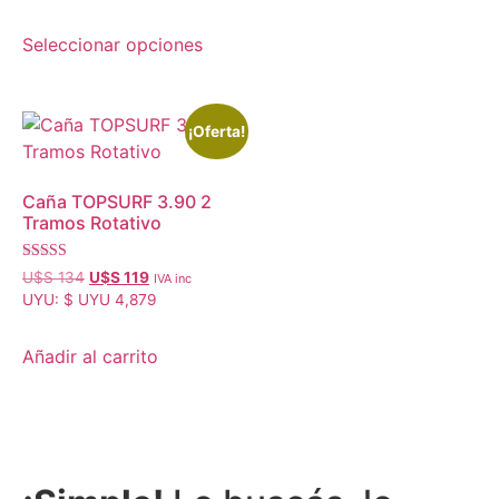
Seleccionar opciones
¡Oferta!
Caña TOPSURF 3.90 2
Tramos Rotativo
Valorado con
U$S
134
U$S
119
IVA inc
5.00
UYU
:
$ UYU 4,879
de 5
Añadir al carrito