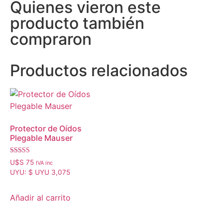
Quienes vieron este
producto también
compraron
Productos relacionados
Protector de Oídos
Plegable Mauser
Valorado
U$S
75
IVA inc
con
UYU
:
$ UYU 3,075
4.50
de 5
Añadir al carrito