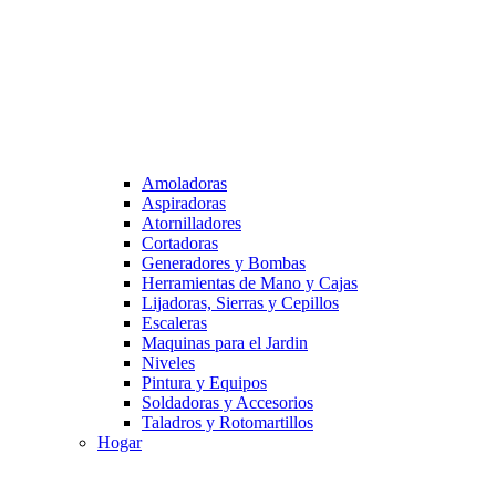
Amoladoras
Aspiradoras
Atornilladores
Cortadoras
Generadores y Bombas
Herramientas de Mano y Cajas
Lijadoras, Sierras y Cepillos
Escaleras
Maquinas para el Jardin
Niveles
Pintura y Equipos
Soldadoras y Accesorios
Taladros y Rotomartillos
Hogar