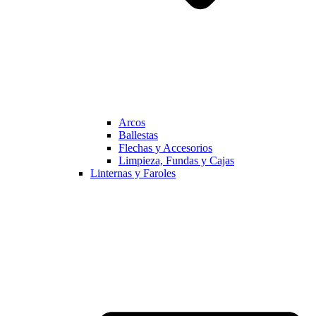
Arcos
Ballestas
Flechas y Accesorios
Limpieza, Fundas y Cajas
Linternas y Faroles