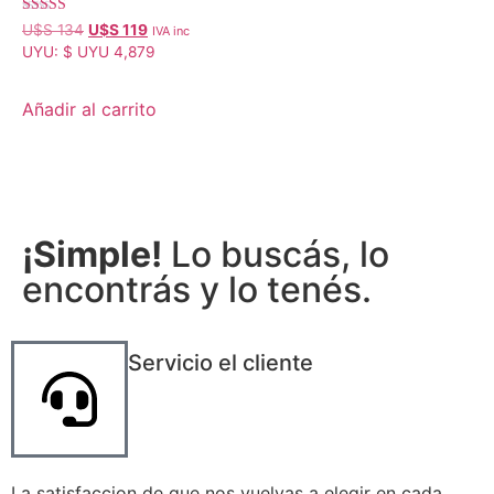
Valorado con
U$S
134
U$S
119
IVA inc
5.00
UYU
:
$ UYU 4,879
de 5
Añadir al carrito
¡Simple!
Lo buscás, lo
encontrás y lo tenés.
Servicio el cliente
La satisfaccion de que nos vuelvas a elegir en cada