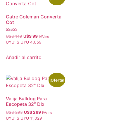
Catre Coleman Converta
Cot
Valorado con
U$S
149
U$S
99
IVA inc
5.00
UYU
:
$ UYU 4,059
de 5
Añadir al carrito
¡Oferta!
Valija Bulldog Para
Escopeta 32″ Dlx
U$S
293
U$S
269
IVA inc
UYU
:
$ UYU 11,029