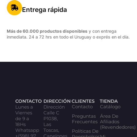
Entrega rápida
Más de 60.000 productos disponibles
y con entrega
inmediata. 24 a 72 hrs en todo el Uruguay o exprés en el día.
CONTACTO
DIRECCIÓN
CLIENTES
TIENDA
Contacto
Catálogo
Lunes a
Dirección
Viernes
Calle C
Preguntas
Área De
de 9 a
P1038,
Frecuentes
Afiliados
18Hs
Las
(Revendedores)
Whatsapp
Toscas,
Políticas De
+(598) 97
Canelones.
Reembolsos
Mi