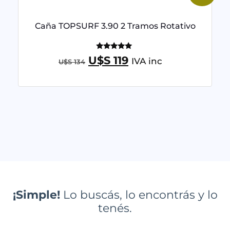
Caña TOPSURF 3.90 2 Tramos Rotativo
Valorado
U$S
119
IVA inc
U$S
134
con
5.00
de 5
¡Simple!
Lo buscás, lo encontrás y lo
tenés.