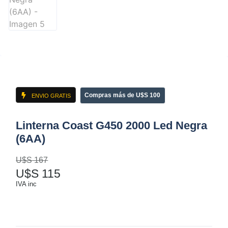
Compras más de U$S 100
ENVIO GRATIS
Linterna Coast G450 2000 Led Negra
(6AA)
U$S
167
U$S
115
IVA inc