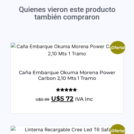
Quienes vieron este producto
también compraron
¡Oferta!
Caña Embarque Okuma Morena Power
Carbon 2,10 Mts 1 Tramo
Valorado
U$S
72
IVA inc
U$S
99
con
5.00
de 5
¡Oferta!