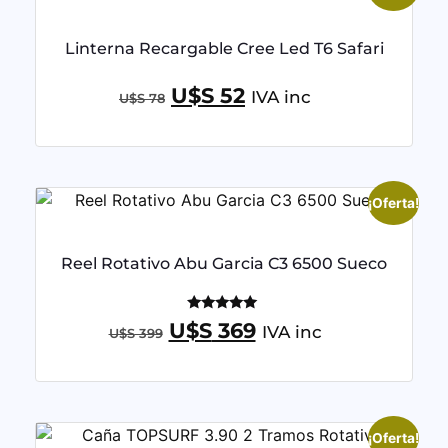
Linterna Recargable Cree Led T6 Safari
U$S
52
IVA inc
U$S
78
¡Oferta!
Reel Rotativo Abu Garcia C3 6500 Sueco
Valorado
U$S
369
IVA inc
U$S
399
con
5.00
de 5
¡Oferta!